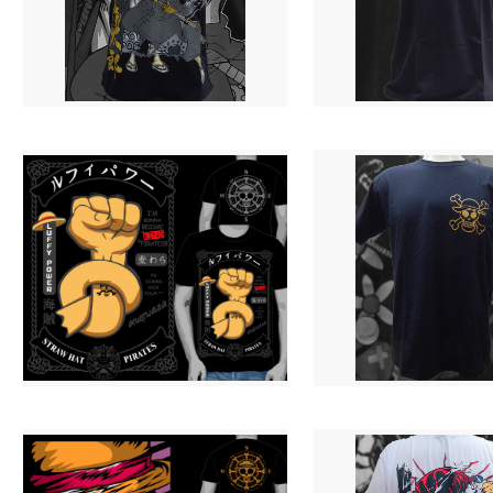
Camiseta O.N.P - Luffy & Zoro (Wano)
Camiseta O.N.P. - Luffy Gear 5 (Preta
R$ 69,90
R$ 69,90
3 X R$ 24,94
3 X R$ 24,94
Camiseta O.N.P. - Nó de Marinheiro
Camiseta O.P. - Acessórios Bando
R$ 69,90
R$ 69,90
3 X R$ 24,94
3 X R$ 24,94