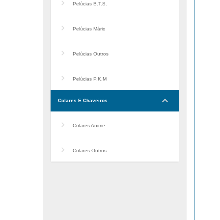
Pelúcias B.T.S.
Pelúcias Mário
Pelúcias Outros
Pelúcias P.K.M
keyboard_arrow_down
Colares E Chaveiros
Colares Anime
Colares Outros