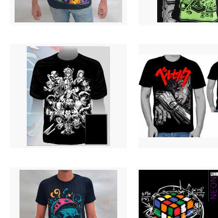
Camiseta - Protagonistas Neon
Camiseta - CONTROLES NEON
R$ 69,90
R$ 69,90
3 X R$ 24,94
3 X R$ 24,94
CAMISETA - PROTAGONISTAS
Camiseta Berserker - Guts
R$ 69,90
R$ 69,90
3 X R$ 24,94
3 X R$ 24,94