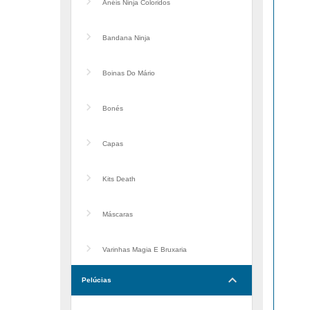
Anéis Ninja Coloridos
Bandana Ninja
Boinas Do Mário
Bonés
Capas
Kits Death
Máscaras
Varinhas Magia E Bruxaria
keyboard_arrow_down
Pelúcias