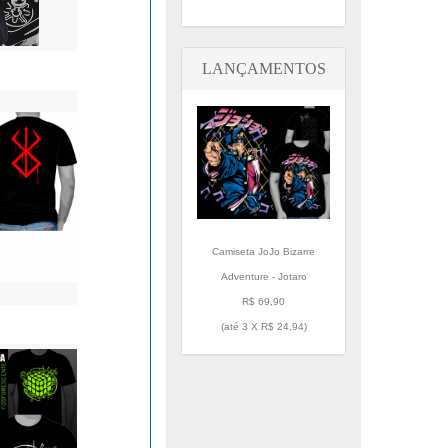
LANÇAMENTOS
Camiseta JoJo Bizarre
Adventure - Jotaro
R$ 69,90
(até
3 X R$ 24,94
)