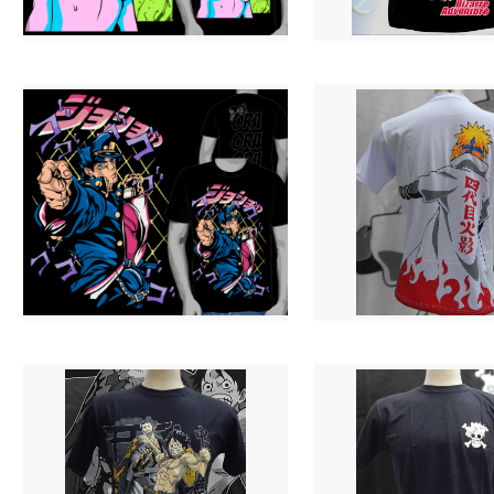
Camiseta Hentai - Neon
Camiseta J.B.A. - Preta
R$ 69,90
R$ 69,90
3 X R$ 24,94
3 X R$ 24,94
Camiseta JoJo Bizarre Adventure - Jotaro
Camiseta N.A.R. - Flash Amarelo
R$ 69,90
R$ 69,90
3 X R$ 24,94
3 X R$ 24,94