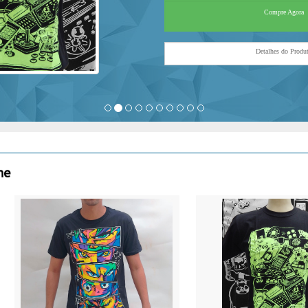
Compre Agora
Detalhes do Produ
ne