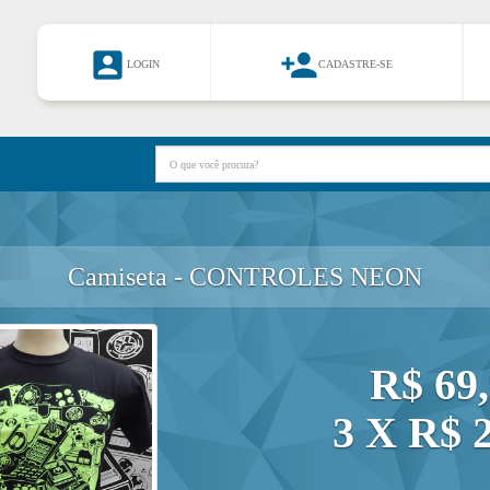


LOGIN
CADASTRE-SE
Camiseta - CONTROLES NEON
R$ 69
3 X R$ 