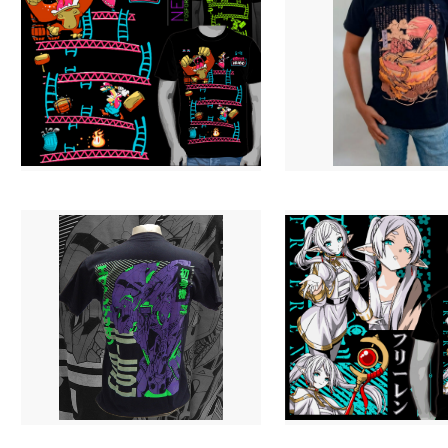
Camiseta Donkey Kong - Neon
Camiseta Dragão Lamen
R$ 69,90
R$ 69,90
3 X R$ 24,94
3 X R$ 24,94