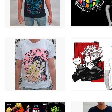
Camiseta Caveira Fone - Neon
Camiseta Cubo - Neon
R$ 69,90
R$ 69,90
3 X R$ 24,94
3 X R$ 24,94
Camiseta D.S. - Nezuko Branca
Camiseta DanDaDan Branca
R$ 69,90
R$ 69,90
3 X R$ 24,94
3 X R$ 24,94