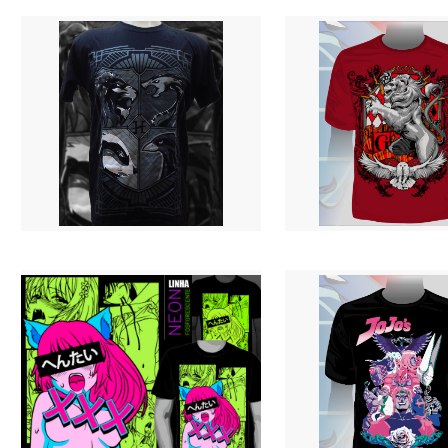
Camiseta EVA 01 Neon (Costas)
Camiseta Frieren
R$ 69,90
R$ 69,90
3 X R$ 24,94
3 X R$ 24,94
Camiseta H.P. - Brasões
Camiseta H.P. Griff - Bordo
R$ 69,90
R$ 69,90
3 X R$ 24,94
3 X R$ 24,94