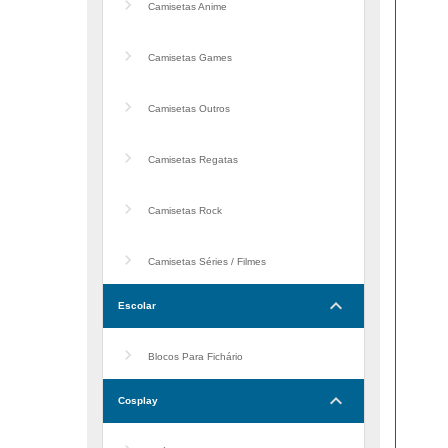
Camisetas Anime
Camisetas Games
Camisetas Outros
Camisetas Regatas
Camisetas Rock
Camisetas Séries / Filmes
keyboard_arrow_down
Escolar
Blocos Para Fichário
keyboard_arrow_down
Cosplay