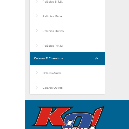
Pelúcias B.T.S.
Pelúcias Mário
Pelúcias Outros
Pelúcias P.K.M
keyboard_arrow_down
Colares E Chaveiros
Colares Anime
Colares Outros