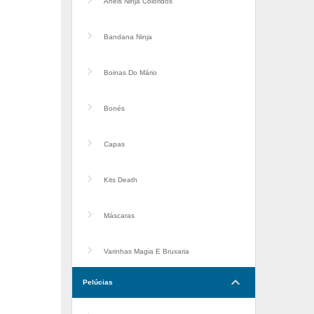
Anéis Ninja Coloridos
Bandana Ninja
Boinas Do Mário
Bonés
Capas
Kits Death
Máscaras
Varinhas Magia E Bruxaria
keyboard_arrow_down
Pelúcias