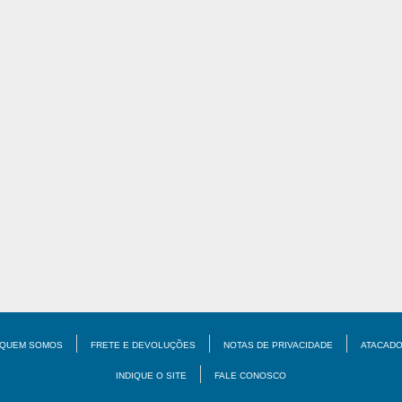
QUEM SOMOS
FRETE E DEVOLUÇÕES
NOTAS DE PRIVACIDADE
ATACAD
INDIQUE O SITE
FALE CONOSCO