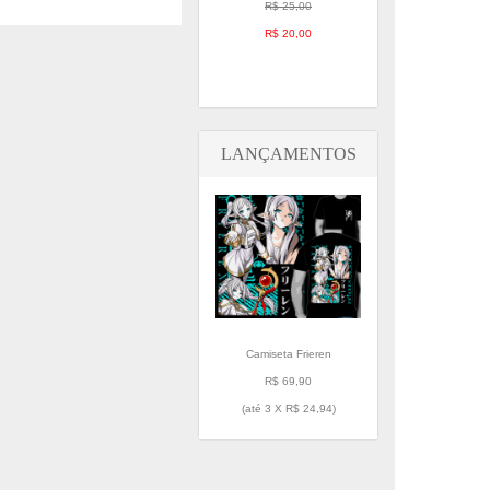
R$ 25,00
R$ 20,00
LANÇAMENTOS
Camiseta Frieren
R$ 69,90
(até
3 X R$ 24,94
)