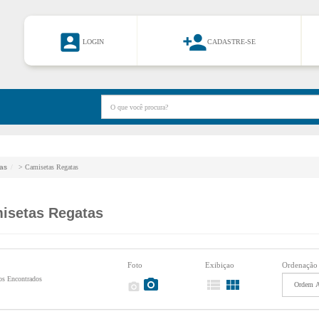


LOGIN
CADASTRE-SE
as
> Camisetas Regatas
isetas Regatas
Foto
Exibiçao
Ordenação
s Encontrados



