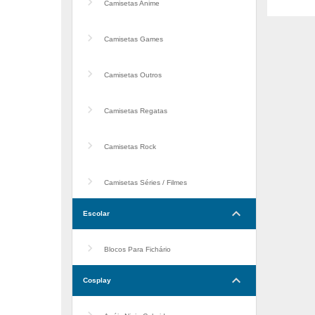
Camisetas Anime
Camisetas Games
Camisetas Outros
Camisetas Regatas
Camisetas Rock
Camisetas Séries / Filmes
keyboard_arrow_down
Escolar
Blocos Para Fichário
keyboard_arrow_down
Cosplay