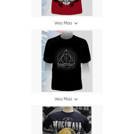

Veja Mais
Camiseta H.P. Griff - Bordo
R$ 69,90
3 X R$ 24,94

Veja Mais
Camiseta H.P. R. - 2
R$ 69,90
3 X R$ 24,94