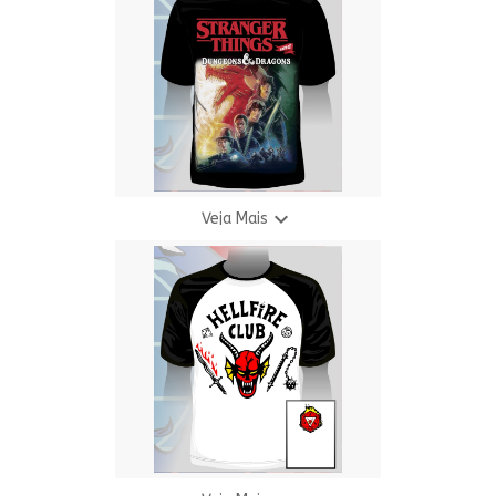
R$ 69,90
3 X R$ 24,94

Veja Mais
Camiseta S.T. - Dungeons
R$ 35,00