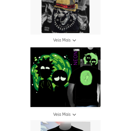

Veja Mais
Camiseta H.P. R. - Caveira Neon
R$ 69,90
3 X R$ 24,94

Veja Mais
Camiseta R. & M. Neon