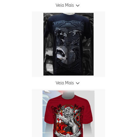

Veja Mais
Camiseta Boogieman Neon
R$ 69,90
3 X R$ 24,94

Veja Mais
Camiseta H.P. - Brasões
R$ 69,90
3 X R$ 24,94