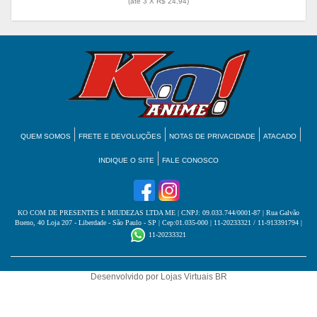
(até
3 X R$ 24,94
)
QUEM SOMOS
FRETE E DEVOLUÇÕES
NOTAS DE PRIVACIDADE
ATACADO
INDIQUE O SITE
FALE CONOSCO
KO COM DE PRESENTES E MIUDEZAS LTDA ME
| CNPJ: 09.033.744/0001-87 | Rua Galvão
Bueno, 40 Loja 207 - Liberdade - São Paulo - SP | Cep:01.035-000 | 11-20233321 / 11-913391794 |
11-20233321
Desenvolvido por
Lojas Virtuais
BR