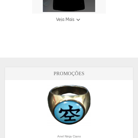

Veja Mais
Camiseta S.W. - Troopers Rave
R$ 69,90
3 X R$ 24,94
PROMOÇÕES
Anel Ninja Ciano