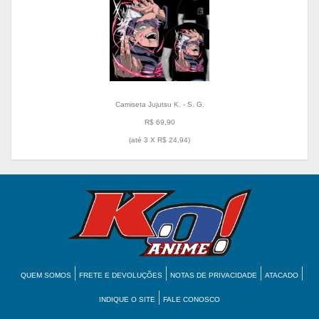
Camiseta Jujutsu K. - S. G.
R$ 69,90
(até
3 X R$ 24,94
)
QUEM SOMOS
FRETE E DEVOLUÇÕES
NOTAS DE PRIVACIDADE
ATACADO
INDIQUE O SITE
FALE CONOSCO