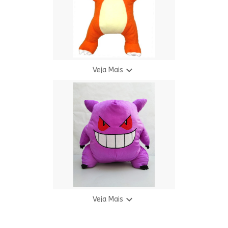

Veja Mais
Pelúcia Gigante Laranja
R$ 155,00
9 X R$ 20,36

Veja Mais
Pelucia Gigante Pokemon Gengar