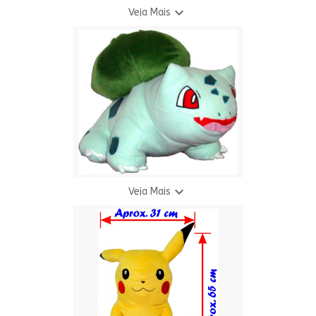

Veja Mais
Pelúcia Bola Vermelha e Branca
R$ 28,00

Veja Mais
Pelúcia Bulbasauro Gigante Pokémon
R$ 155,00
9 X R$ 20,36