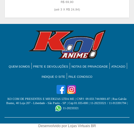
R$ 69,90
(até
3 X R$ 24,94
)
QUEM SOMOS
FRETE E DEVOLUÇÕES
NOTAS DE PRIVACIDADE
ATACADO
INDIQUE O SITE
FALE CONOSCO
KO COM DE PRESENTES E MIUDEZAS LTDA ME
| CNPJ: 09.033.744/0001-87 | Rua Galvão
Bueno, 40 Loja 207 - Liberdade - São Paulo - SP | Cep:01.035-000 | 11-20233321 / 11-913391794 |
11-20233321
Desenvolvido por
Lojas Virtuais
BR