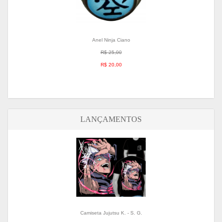
Anel Ninja Ciano
R$ 25,00
R$ 20,00
LANÇAMENTOS
Camiseta Jujutsu K. - S. G.