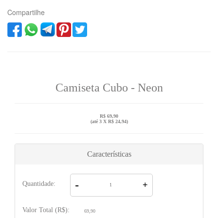
Compartilhe
Camiseta Cubo - Neon
R$ 69,90
(até
3 X R$ 24,94
)
Características
-
Quantidade:
+
Valor Total (R$):
69,90