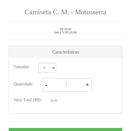
Camiseta C. M. - Motosserra
R$ 69,90
(até
3 X R$ 24,94
)
Características
Tamanho:
-
Quantidade:
+
Valor Total (R$):
69,90