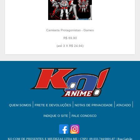
Camiseta Protagonistas - Games
R$ 69,90
(até
3 X R$ 24,94
)
QUEM SOMOS
FRETE E DEVOLUÇÕES
NOTAS DE PRIVACIDADE
ATACADO
INDIQUE O SITE
FALE CONOSCO
KO COM DE PRESENTES E MIUDEZAS LTDA ME
| CNPJ: 09.033.744/0001-87 | Rua Galvão